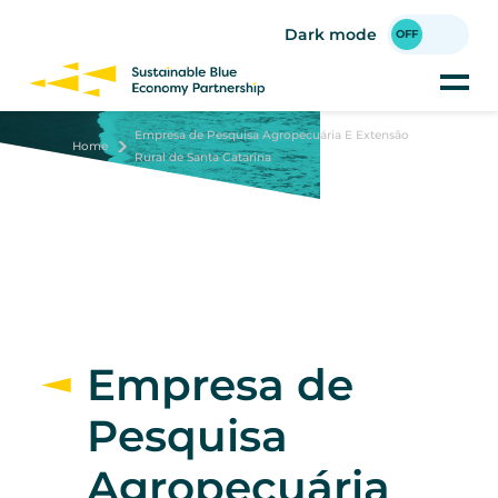
Skip
to
Dark mode
main
content
Empresa de Pesquisa Agropecuária E Extensão
Home
Rural de Santa Catarina
Empresa de
Pesquisa
Agropecuária